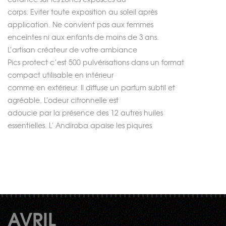
corps. Eviter toute exposition au soleil après
application. Ne convient pas aux femmes
enceintes ni aux enfants de moins de 3 ans.
L’artisan créateur de votre ambiance
Pics protect
c’est 500 pulvérisations dans un format
compact utilisable en intérieur
comme en extérieur. Il diffuse un parfum subtil et
agréable. L’odeur citronnelle est
adoucie par la présence des 12 autres huiles
essentielles.
L' Andiroba apaise les piqures
AVRIL