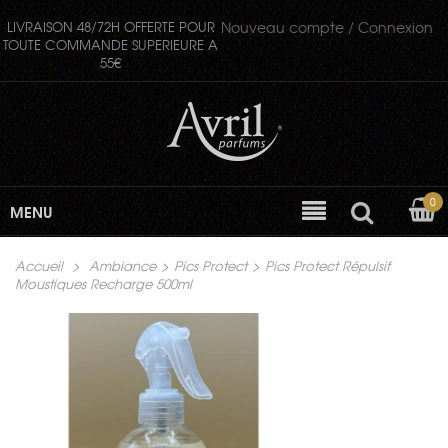
LIVRAISON 48/72H OFFERTE POUR
Nouveau compte /
Connexion
TOUTE COMMANDE SUPERIEURE A
55€
0
MENU
Accueil
>
Ambiance
>
Pics Protect
>
Pics Protect Répulsif
Moustiques Recharge 500ml