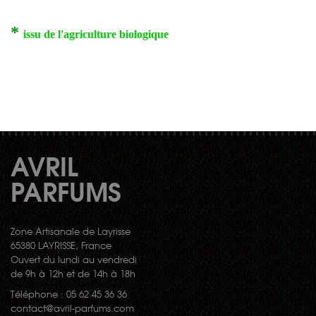
*
issu de l'agriculture biologique
AVRIL
PARFUMS
Zone Artisanale de Layrisse
65380 LAYRISSE, France
Ouvert du lundi au vendredi
de 9h à 12h et de 14h à 18h
Téléphone : 05 62 45 36 36
contact@avril-parfums.com